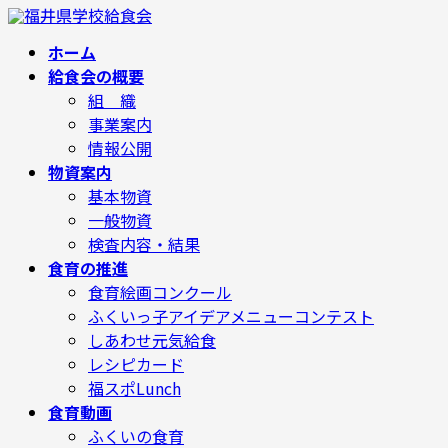
コ
ナ
ン
ビ
テ
ゲ
ホーム
ン
ー
給食会の概要
ツ
シ
へ
ョ
組 織
ス
ン
事業案内
キ
に
ッ
移
情報公開
プ
動
物資案内
基本物資
一般物資
検査内容・結果
食育の推進
食育絵画コンクール
ふくいっ子アイデアメニューコンテスト
しあわせ元気給食
レシピカード
福スポLunch
食育動画
ふくいの食育