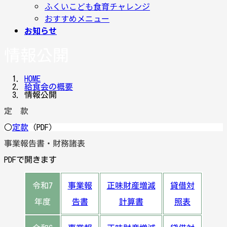
ふくいこども食育チャレンジ
おすすめメニュー
お知らせ
情報公開
HOME
給食会の概要
情報公開
定 款
○
定款
（PDF）
事業報告書・財務諸表
PDFで開きます
令和7
事業報
正味財産増減
貸借対
年度
告書
計算書
照表