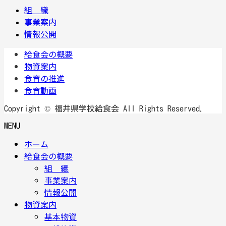
組 織
事業案内
情報公開
給食会の概要
物資案内
食育の推進
食育動画
Copyright © 福井県学校給食会 All Rights Reserved.
MENU
ホーム
給食会の概要
組 織
事業案内
情報公開
物資案内
基本物資