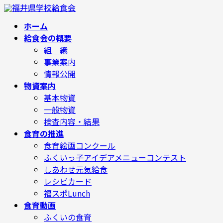
コ
ナ
ン
ビ
テ
ゲ
ホーム
ン
ー
給食会の概要
ツ
シ
へ
ョ
組 織
ス
ン
事業案内
キ
に
ッ
移
情報公開
プ
動
物資案内
基本物資
一般物資
検査内容・結果
食育の推進
食育絵画コンクール
ふくいっ子アイデアメニューコンテスト
しあわせ元気給食
レシピカード
福スポLunch
食育動画
ふくいの食育