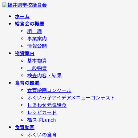
コ
ナ
ン
ビ
テ
ゲ
ホーム
ン
ー
給食会の概要
ツ
シ
へ
ョ
組 織
ス
ン
事業案内
キ
に
ッ
移
情報公開
プ
動
物資案内
基本物資
一般物資
検査内容・結果
食育の推進
食育絵画コンクール
ふくいっ子アイデアメニューコンテスト
しあわせ元気給食
レシピカード
福スポLunch
食育動画
ふくいの食育