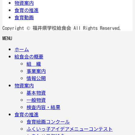
物資案内
食育の推進
食育動画
Copyright © 福井県学校給食会 All Rights Reserved.
MENU
ホーム
給食会の概要
組 織
事業案内
情報公開
物資案内
基本物資
一般物資
検査内容・結果
食育の推進
食育絵画コンクール
ふくいっ子アイデアメニューコンテスト